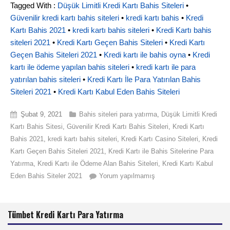
Tagged With :
Düşük Limitli Kredi Kartı Bahis Siteleri
•
Güvenilir kredi kartı bahis siteleri
•
kredi kartı bahis
•
Kredi
Kartı Bahis 2021
•
kredi kartı bahis siteleri
•
Kredi Kartı bahis
siteleri 2021
•
Kredi Kartı Geçen Bahis Siteleri
•
Kredi Kartı
Geçen Bahis Siteleri 2021
•
Kredi kartı ile bahis oyna
•
Kredi
kartı ile ödeme yapılan bahis siteleri
•
kredi kartı ile para
yatırılan bahis siteleri
•
Kredi Kartı İle Para Yatırılan Bahis
Siteleri 2021
•
Kredi Kartı Kabul Eden Bahis Siteleri
Şubat 9, 2021
Bahis siteleri para yatırma
,
Düşük Limitli Kredi
Kartı Bahis Sitesi
,
Güvenilir Kredi Kartı Bahis Siteleri
,
Kredi Kartı
Bahis 2021
,
kredi kartı bahis siteleri
,
Kredi Kartı Casino Siteleri
,
Kredi
Kartı Geçen Bahis Siteleri 2021
,
Kredi Kartı ile Bahis Sitelerine Para
Yatırma
,
Kredi Kartı ile Ödeme Alan Bahis Siteleri
,
Kredi Kartı Kabul
Eden Bahis Siteler 2021
Yorum yapılmamış
Tümbet Kredi Kartı Para Yatırma