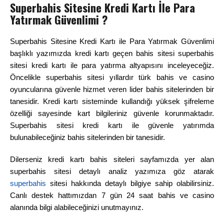
Superbahis Sitesine Kredi Kartı İle Para
Yatırmak Güvenlimi ?
Superbahis Sitesine Kredi Kartı ile Para Yatırmak Güvenlimi
başlıklı yazımızda kredi kartı geçen bahis sitesi superbahis
sitesi kredi kartı ile para yatırma altyapısını inceleyeceğiz.
Öncelikle superbahis sitesi yıllardır türk bahis ve casino
oyuncularına güvenle hizmet veren lider bahis sitelerinden bir
tanesidir. Kredi kartı sisteminde kullandığı yüksek şifreleme
özelliği sayesinde kart bilgileriniz güvenle korunmaktadır.
Superbahis sitesi kredi kartı ile güvenle yatırımda
bulunabileceğiniz bahis sitelerinden bir tanesidir.
Dilerseniz kredi kartı bahis siteleri sayfamızda yer alan
superbahis sitesi detaylı analiz yazımıza göz atarak
superbahis
sitesi hakkında detaylı bilgiye sahip olabilirsiniz.
Canlı destek hattımızdan 7 gün 24 saat bahis ve casino
alanında bilgi alabileceğinizi unutmayınız.