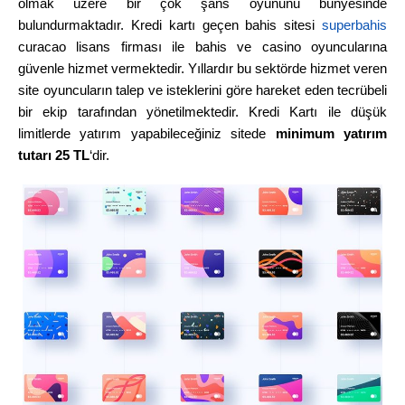
olmak üzere bir çok şans oyununu bünyesinde
bulundurmaktadır. Kredi kartı geçen bahis sitesi
superbahis
curacao lisans firması ile bahis ve casino oyuncularına
güvenle hizmet vermektedir. Yıllardır bu sektörde hizmet veren
site oyuncuların talep ve isteklerini göre hareket eden tecrübeli
bir ekip tarafından yönetilmektedir. Kredi Kartı ile düşük
limitlerde yatırım yapabileceğiniz sitede
minimum yatırım
tutarı 25 TL
‘dir.