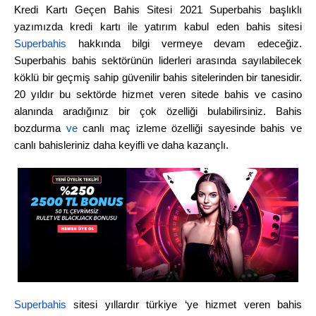
Kredi Kartı Geçen Bahis Sitesi 2021 Superbahis başlıklı
yazımızda kredi kartı ile yatırım kabul eden bahis sitesi
Superbahis
hakkında bilgi vermeye devam edeceğiz.
Superbahis bahis sektörünün liderleri arasında sayılabilecek
köklü bir geçmiş sahip güvenilir bahis sitelerinden bir tanesidir.
20 yıldır bu sektörde hizmet veren sitede bahis ve casino
alanında aradığınız bir çok özelliği bulabilirsiniz. Bahis
bozdurma
ve
canlı maç izleme özelliği sayesinde bahis ve
canlı bahisleriniz daha keyifli ve daha kazançlı.
Superbahis
sitesi yıllardır türkiye ‘ye hizmet veren bahis