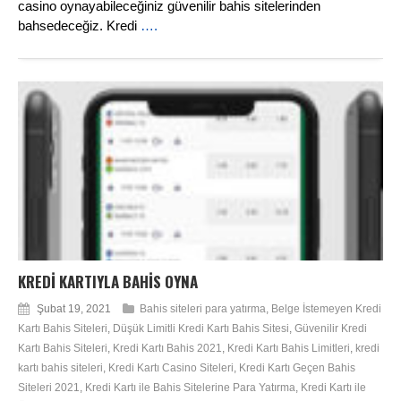
casino oynayabileceğiniz güvenilir bahis sitelerinden
bahsedeceğiz. Kredi
….
KREDI KARTIYLA BAHIS OYNA
Şubat 19, 2021
Bahis siteleri para yatırma
,
Belge İstemeyen Kredi
Kartı Bahis Siteleri
,
Düşük Limitli Kredi Kartı Bahis Sitesi
,
Güvenilir Kredi
Kartı Bahis Siteleri
,
Kredi Kartı Bahis 2021
,
Kredi Kartı Bahis Limitleri
,
kredi
kartı bahis siteleri
,
Kredi Kartı Casino Siteleri
,
Kredi Kartı Geçen Bahis
Siteleri 2021
,
Kredi Kartı ile Bahis Sitelerine Para Yatırma
,
Kredi Kartı ile