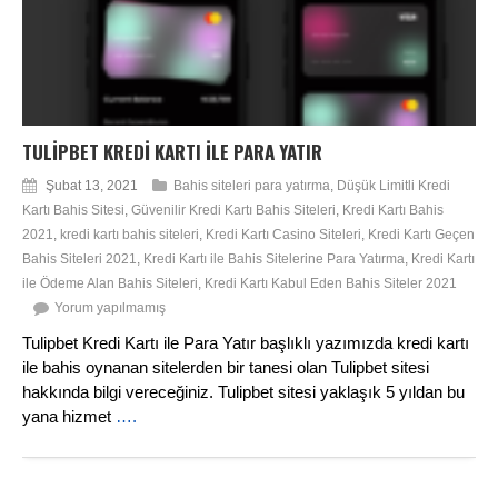
TULIPBET KREDI KARTI ILE PARA YATIR
Şubat 13, 2021
Bahis siteleri para yatırma
,
Düşük Limitli Kredi
Kartı Bahis Sitesi
,
Güvenilir Kredi Kartı Bahis Siteleri
,
Kredi Kartı Bahis
2021
,
kredi kartı bahis siteleri
,
Kredi Kartı Casino Siteleri
,
Kredi Kartı Geçen
Bahis Siteleri 2021
,
Kredi Kartı ile Bahis Sitelerine Para Yatırma
,
Kredi Kartı
ile Ödeme Alan Bahis Siteleri
,
Kredi Kartı Kabul Eden Bahis Siteler 2021
Yorum yapılmamış
Tulipbet Kredi Kartı ile Para Yatır başlıklı yazımızda kredi kartı
ile bahis oynanan sitelerden bir tanesi olan Tulipbet sitesi
hakkında bilgi vereceğiniz. Tulipbet sitesi yaklaşık 5 yıldan bu
yana hizmet
….