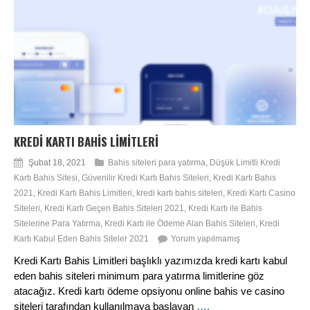
KREDI KARTI BAHIS LIMITLERI
Şubat 18, 2021
Bahis siteleri para yatırma
,
Düşük Limitli Kredi
Kartı Bahis Sitesi
,
Güvenilir Kredi Kartı Bahis Siteleri
,
Kredi Kartı Bahis
2021
,
Kredi Kartı Bahis Limitleri
,
kredi kartı bahis siteleri
,
Kredi Kartı Casino
Siteleri
,
Kredi Kartı Geçen Bahis Siteleri 2021
,
Kredi Kartı ile Bahis
Sitelerine Para Yatırma
,
Kredi Kartı ile Ödeme Alan Bahis Siteleri
,
Kredi
Kartı Kabul Eden Bahis Siteler 2021
Yorum yapılmamış
Kredi Kartı Bahis Limitleri başlıklı yazımızda kredi kartı kabul
eden bahis siteleri minimum para yatırma limitlerine göz
atacağız. Kredi kartı ödeme opsiyonu online bahis ve casino
siteleri tarafından kullanılmaya başlayan
….