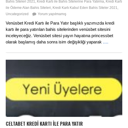
Bahis Siteleri 2021
,
Kredi Kartı ile Bahis Sitelerine Para Yatırma
,
Kredi Kartı
ile Ödeme Alan Bahis Siteleri
,
Kredi Kartı Kabul Eden Bahis Siteler 2021
,
Uncategorized
Yorum yapılmamış
Venüsbet Kredi Kartı ile Para Yatır başlıklı yazımızda kredi
kartı ile para yatırılan bahis sitelerinden venüsbet sitesini
inceleyeceğiz. Venüsbet sitesi yayın hayatına princessbet
olarak başlamış daha sonra isim değişikliği yaparak
….
CELTABET KREDI KARTI ILE PARA YATIR