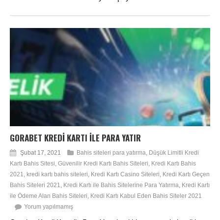
GORABET KREDI KARTI ILE PARA YATIR
Şubat 17, 2021
Bahis siteleri para yatırma
,
Düşük Limitli Kredi
Kartı Bahis Sitesi
,
Güvenilir Kredi Kartı Bahis Siteleri
,
Kredi Kartı Bahis
2021
,
kredi kartı bahis siteleri
,
Kredi Kartı Casino Siteleri
,
Kredi Kartı Geçen
Bahis Siteleri 2021
,
Kredi Kartı ile Bahis Sitelerine Para Yatırma
,
Kredi Kartı
ile Ödeme Alan Bahis Siteleri
,
Kredi Kartı Kabul Eden Bahis Siteler 2021
Yorum yapılmamış