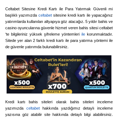
Celtabet Sitesine Kredi Kartı ile Para Yatırmak Güvenli mi
başlıklı yazımızda
celtabet
sitesine kredi kartı ile yapacağınız
yatırımlarda kullanılan altyapıya göz atacağız. 5 yıldır bahis ve
casino oyuncularına güvenle hizmet veren bahis sitesi celtabet
‘te bilgileriniz yüksek şifreleme yöntemleri
ile
korunmaktadır.
Sitede yer alan 2 farklı kredi kartı ile para yatırma yöntemi ile
de güvenle yatırımda bulunabilirsiniz.
Kredi kartı bahis siteleri olarak bahis siteleri inceleme
yazımızda
celtabet
hakkında yazdığımız detaylı inceleme
yazısına göz atabilir site hakkında detaylı bilgi alabilirsiniz.