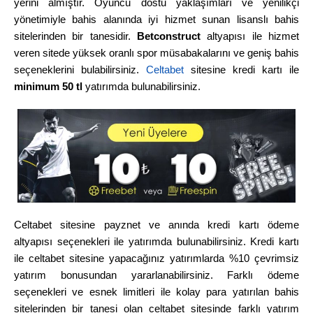
yerini almıştır. Oyuncu dostu yaklaşımları ve yenilikçi
yönetimiyle bahis alanında iyi hizmet sunan lisanslı bahis
sitelerinden bir tanesidir.
Betconstruct
altyapısı ile hizmet
veren sitede yüksek oranlı spor müsabakalarını ve geniş bahis
seçeneklerini bulabilirsiniz.
Celtabet
sitesine kredi kartı ile
minimum 50 tl
yatırımda bulunabilirsiniz.
Celtabet sitesine payznet ve anında kredi kartı ödeme
altyapısı seçenekleri ile yatırımda bulunabilirsiniz. Kredi kartı
ile celtabet sitesine yapacağınız yatırımlarda %10 çevrimsiz
yatırım bonusundan yararlanabilirsiniz. Farklı ödeme
seçenekleri ve esnek limitleri ile kolay para yatırılan bahis
sitelerinden bir tanesi olan celtabet sitesinde farklı yatırım