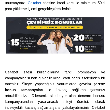
unutmayınız.
Celtabet
sitesine kredi kartı ile minimum 50 tl
para yükleme işlemi gerçekleştirebilirsiniz.
Celtabet sitesi kullanıcılarına farklı promosyon ve
kampanyalar sunan güvenilir kredi kartı bahis sitelerinden bir
tanesidir. Siteye yapacağınız yatırımlarda
çevrim şartsız
bonus kampanyaları
ile kazanç sağlama şansınızı
artırabilirsiniz. Dilerseniz sitede yer alan deneme bonusu
kampanyasından yararlanarak siteyi ücretsiz olarak
inceleyebilir kazanç sağlama şansı yakalayabilirsiniz. Celtabet