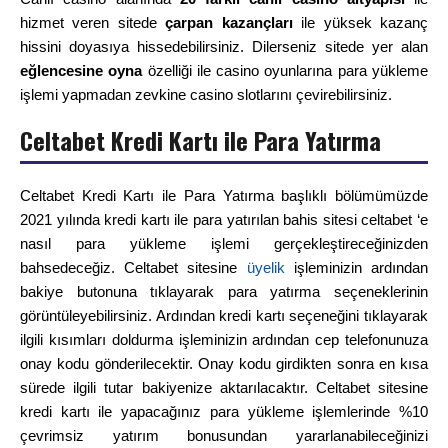
hizmet veren sitede
çarpan kazançları
ile yüksek kazanç
hissini doyasıya hissedebilirsiniz. Dilerseniz sitede yer alan
eğlencesine oyna
özelliği ile casino oyunlarına para yükleme
işlemi yapmadan zevkine casino slotlarını çevirebilirsiniz.
Celtabet Kredi Kartı ile Para Yatırma
Celtabet Kredi Kartı ile Para Yatırma başlıklı bölümümüzde
2021 yılında kredi kartı ile para yatırılan bahis sitesi celtabet ‘e
nasıl para yükleme işlemi gerçekleştireceğinizden
bahsedeceğiz. Celtabet sitesine
üyelik
işleminizin ardından
bakiye butonuna tıklayarak para yatırma seçeneklerinin
görüntüleyebilirsiniz. Ardından kredi kartı seçeneğini tıklayarak
ilgili kısımları doldurma işleminizin ardından cep telefonunuza
onay kodu gönderilecektir. Onay kodu girdikten sonra en kısa
sürede ilgili tutar bakiyenize aktarılacaktır. Celtabet sitesine
kredi kartı ile yapacağınız para yükleme işlemlerinde %10
çevrimsiz yatırım bonusundan yararlanabileceğinizi