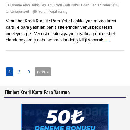
ile Ödeme Alan Bahis Siteleri
,
Kredi Kartı Kabul Eden Bahis Siteler 2021
,
Uncategorized
Yorum yapılmamış
Venüsbet Kredi Kartı ile Para Yatır başlıklı yazımızda kredi
kartı ile para yatırılan bahis sitelerinden venüsbet sitesini
inceleyeceğiz. Venüsbet sitesi yayın hayatına princessbet
olarak başlamış daha sonra isim değişikliği yaparak
….
1
2
3
next »
Tümbet Kredi Kartı Para Yatırma