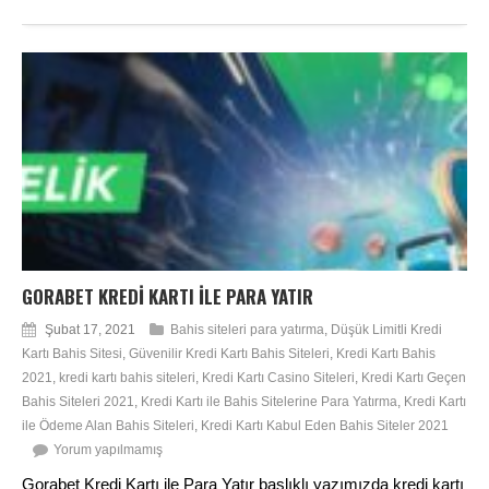
GORABET KREDI KARTI ILE PARA YATIR
Şubat 17, 2021
Bahis siteleri para yatırma
,
Düşük Limitli Kredi
Kartı Bahis Sitesi
,
Güvenilir Kredi Kartı Bahis Siteleri
,
Kredi Kartı Bahis
2021
,
kredi kartı bahis siteleri
,
Kredi Kartı Casino Siteleri
,
Kredi Kartı Geçen
Bahis Siteleri 2021
,
Kredi Kartı ile Bahis Sitelerine Para Yatırma
,
Kredi Kartı
ile Ödeme Alan Bahis Siteleri
,
Kredi Kartı Kabul Eden Bahis Siteler 2021
Yorum yapılmamış
Gorabet Kredi Kartı ile Para Yatır başlıklı yazımızda kredi kartı