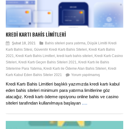
KREDI KARTI BAHIS LIMITLERI
Şubat 18, 2021
Bahis siteleri para yatırma
,
Düşük Limitli Kredi
Kartı Bahis Sitesi
,
Güvenilir Kredi Kartı Bahis Siteleri
,
Kredi Kartı Bahis
2021
,
Kredi Kartı Bahis Limitleri
,
kredi kartı bahis siteleri
,
Kredi Kartı Casino
Siteleri
,
Kredi Kartı Geçen Bahis Siteleri 2021
,
Kredi Kartı ile Bahis
Sitelerine Para Yatırma
,
Kredi Kartı ile Ödeme Alan Bahis Siteleri
,
Kredi
Kartı Kabul Eden Bahis Siteler 2021
Yorum yapılmamış
Kredi Kartı Bahis Limitleri başlıklı yazımızda kredi kartı kabul
eden bahis siteleri minimum para yatırma limitlerine göz
atacağız. Kredi kartı ödeme opsiyonu online bahis ve casino
siteleri tarafından kullanılmaya başlayan
….