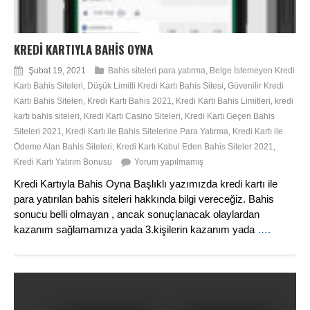
KREDI KARTIYLA BAHIS OYNA
Şubat 19, 2021
Bahis siteleri para yatırma
,
Belge İstemeyen Kredi
Kartı Bahis Siteleri
,
Düşük Limitli Kredi Kartı Bahis Sitesi
,
Güvenilir Kredi
Kartı Bahis Siteleri
,
Kredi Kartı Bahis 2021
,
Kredi Kartı Bahis Limitleri
,
kredi
kartı bahis siteleri
,
Kredi Kartı Casino Siteleri
,
Kredi Kartı Geçen Bahis
Siteleri 2021
,
Kredi Kartı ile Bahis Sitelerine Para Yatırma
,
Kredi Kartı ile
Ödeme Alan Bahis Siteleri
,
Kredi Kartı Kabul Eden Bahis Siteler 2021
,
Kredi Kartı Yatırım Bonusu
Yorum yapılmamış
Kredi Kartıyla Bahis Oyna Başlıklı yazımızda kredi kartı ile
para yatırılan bahis siteleri hakkında bilgi vereceğiz. Bahis
sonucu belli olmayan , ancak sonuçlanacak olaylardan
kazanım sağlamamıza yada 3.kişilerin kazanım yada
….