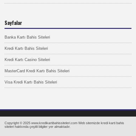
Sayfalar
Banka Kartı Bahis Siteleri
Kredi Kartı Bahis Siteleri
Kredi Kartı Casino Siteleri
MasterCard Kredi Kartı Bahis Siteleri
Visa Kredi Kartı Bahis Siteleri
Copyright © 2025 www.kredikartibahissiteleri.com Web sitemizde kredi karti bahis
siteleri hakkında çeşitli bilgiler yer almaktadır.