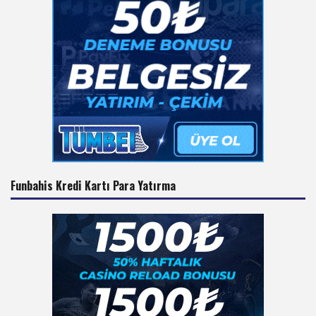
Funbahis Kredi Kartı Para Yatırma