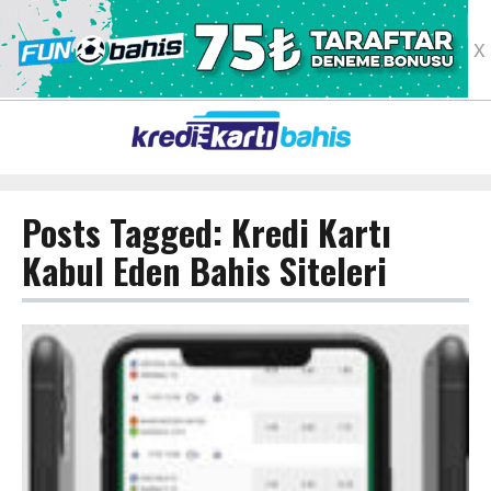
MENU
X
Posts Tagged: Kredi Kartı
Kabul Eden Bahis Siteleri