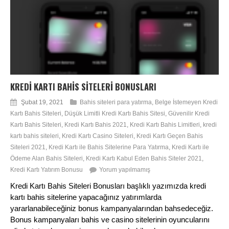
KREDI KARTI BAHIS SITELERI BONUSLARI
Şubat 19, 2021
Bahis siteleri para yatırma
,
Belge İstemeyen Kredi
Kartı Bahis Siteleri
,
Düşük Limitli Kredi Kartı Bahis Sitesi
,
Güvenilir Kredi
Kartı Bahis Siteleri
,
Kredi Kartı Bahis 2021
,
Kredi Kartı Bahis Limitleri
,
kredi
kartı bahis siteleri
,
Kredi Kartı Casino Siteleri
,
Kredi Kartı Geçen Bahis
Siteleri 2021
,
Kredi Kartı ile Bahis Sitelerine Para Yatırma
,
Kredi Kartı ile
Ödeme Alan Bahis Siteleri
,
Kredi Kartı Kabul Eden Bahis Siteler 2021
,
Kredi Kartı Yatırım Bonusu
Yorum yapılmamış
Kredi Kartı Bahis Siteleri Bonusları başlıklı yazımızda kredi
kartı bahis sitelerine yapacağınız yatırımlarda
yararlanabileceğiniz bonus kampanyalarından bahsedeceğiz.
Bonus kampanyaları bahis ve casino sitelerinin oyuncularını