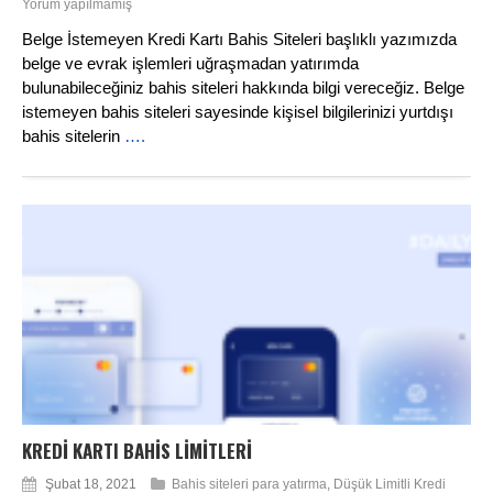
Yorum yapılmamış
Belge İstemeyen Kredi Kartı Bahis Siteleri başlıklı yazımızda
belge ve evrak işlemleri uğraşmadan yatırımda
bulunabileceğiniz bahis siteleri hakkında bilgi vereceğiz. Belge
istemeyen bahis siteleri sayesinde kişisel bilgilerinizi yurtdışı
bahis sitelerin
….
KREDI KARTI BAHIS LIMITLERI
Şubat 18, 2021
Bahis siteleri para yatırma
,
Düşük Limitli Kredi