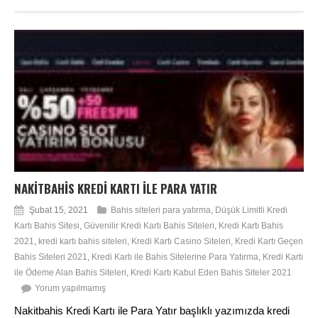
NAKITBAHIS KREDI KARTI ILE PARA YATIR
Şubat 15, 2021
Bahis siteleri para yatırma
,
Düşük Limitli Kredi
Kartı Bahis Sitesi
,
Güvenilir Kredi Kartı Bahis Siteleri
,
Kredi Kartı Bahis
2021
,
kredi kartı bahis siteleri
,
Kredi Kartı Casino Siteleri
,
Kredi Kartı Geçen
Bahis Siteleri 2021
,
Kredi Kartı ile Bahis Sitelerine Para Yatırma
,
Kredi Kartı
ile Ödeme Alan Bahis Siteleri
,
Kredi Kartı Kabul Eden Bahis Siteler 2021
Yorum yapılmamış
Nakitbahis Kredi Kartı ile Para Yatır başlıklı yazımızda kredi