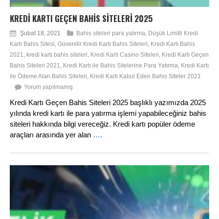
KREDI KARTI GEÇEN BAHIS SITELERI 2025
Şubat 18, 2021
Bahis siteleri para yatırma
,
Düşük Limitli Kredi
Kartı Bahis Sitesi
,
Güvenilir Kredi Kartı Bahis Siteleri
,
Kredi Kartı Bahis
2021
,
kredi kartı bahis siteleri
,
Kredi Kartı Casino Siteleri
,
Kredi Kartı Geçen
Bahis Siteleri 2021
,
Kredi Kartı ile Bahis Sitelerine Para Yatırma
,
Kredi Kartı
ile Ödeme Alan Bahis Siteleri
,
Kredi Kartı Kabul Eden Bahis Siteler 2021
Yorum yapılmamış
Kredi Kartı Geçen Bahis Siteleri 2025 başlıklı yazımızda 2025
yılında kredi kartı ile para yatırma işlemi yapabileceğiniz bahis
siteleri hakkında bilgi vereceğiz. Kredi kartı popüler ödeme
araçları arasında yer alan
….