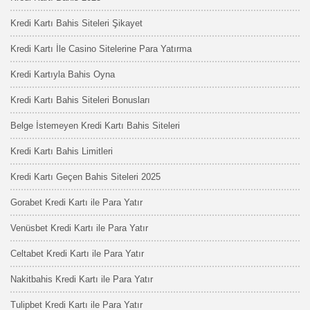
Kredi Kartı Bahis Siteleri Şikayet
Kredi Kartı İle Casino Sitelerine Para Yatırma
Kredi Kartıyla Bahis Oyna
Kredi Kartı Bahis Siteleri Bonusları
Belge İstemeyen Kredi Kartı Bahis Siteleri
Kredi Kartı Bahis Limitleri
Kredi Kartı Geçen Bahis Siteleri 2025
Gorabet Kredi Kartı ile Para Yatır
Venüsbet Kredi Kartı ile Para Yatır
Celtabet Kredi Kartı ile Para Yatır
Nakitbahis Kredi Kartı ile Para Yatır
Tulipbet Kredi Kartı ile Para Yatır