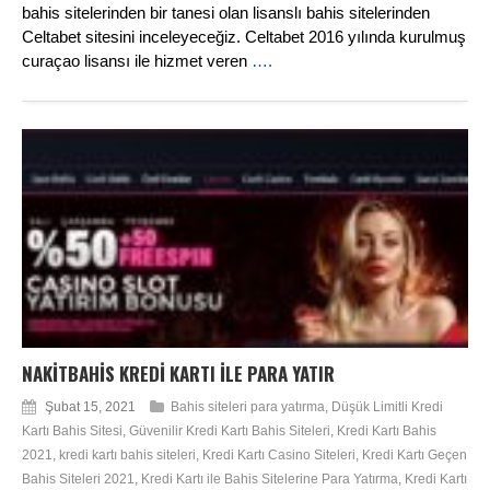
bahis sitelerinden bir tanesi olan lisanslı bahis sitelerinden
Celtabet sitesini inceleyeceğiz. Celtabet 2016 yılında kurulmuş
curaçao lisansı ile hizmet veren
….
NAKITBAHIS KREDI KARTI ILE PARA YATIR
Şubat 15, 2021
Bahis siteleri para yatırma
,
Düşük Limitli Kredi
Kartı Bahis Sitesi
,
Güvenilir Kredi Kartı Bahis Siteleri
,
Kredi Kartı Bahis
2021
,
kredi kartı bahis siteleri
,
Kredi Kartı Casino Siteleri
,
Kredi Kartı Geçen
Bahis Siteleri 2021
,
Kredi Kartı ile Bahis Sitelerine Para Yatırma
,
Kredi Kartı