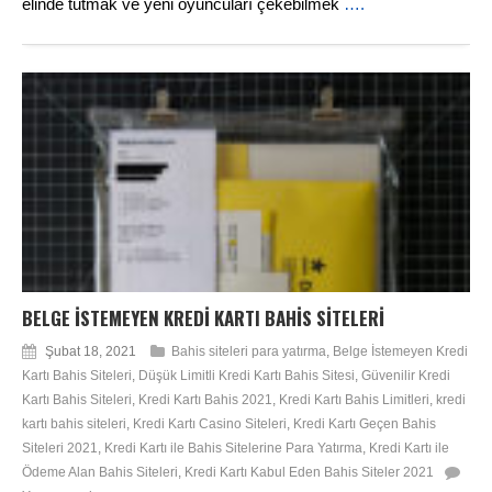
elinde tutmak ve yeni oyuncuları çekebilmek
….
BELGE İSTEMEYEN KREDI KARTI BAHIS SITELERI
Şubat 18, 2021
Bahis siteleri para yatırma
,
Belge İstemeyen Kredi
Kartı Bahis Siteleri
,
Düşük Limitli Kredi Kartı Bahis Sitesi
,
Güvenilir Kredi
Kartı Bahis Siteleri
,
Kredi Kartı Bahis 2021
,
Kredi Kartı Bahis Limitleri
,
kredi
kartı bahis siteleri
,
Kredi Kartı Casino Siteleri
,
Kredi Kartı Geçen Bahis
Siteleri 2021
,
Kredi Kartı ile Bahis Sitelerine Para Yatırma
,
Kredi Kartı ile
Ödeme Alan Bahis Siteleri
,
Kredi Kartı Kabul Eden Bahis Siteler 2021