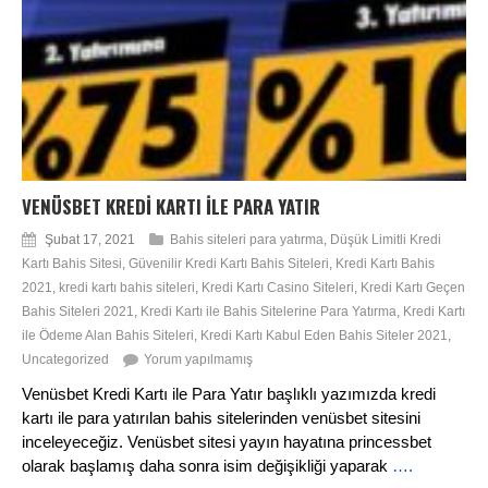
VENÜSBET KREDI KARTI ILE PARA YATIR
Şubat 17, 2021
Bahis siteleri para yatırma
,
Düşük Limitli Kredi
Kartı Bahis Sitesi
,
Güvenilir Kredi Kartı Bahis Siteleri
,
Kredi Kartı Bahis
2021
,
kredi kartı bahis siteleri
,
Kredi Kartı Casino Siteleri
,
Kredi Kartı Geçen
Bahis Siteleri 2021
,
Kredi Kartı ile Bahis Sitelerine Para Yatırma
,
Kredi Kartı
ile Ödeme Alan Bahis Siteleri
,
Kredi Kartı Kabul Eden Bahis Siteler 2021
,
Uncategorized
Yorum yapılmamış
Venüsbet Kredi Kartı ile Para Yatır başlıklı yazımızda kredi
kartı ile para yatırılan bahis sitelerinden venüsbet sitesini
inceleyeceğiz. Venüsbet sitesi yayın hayatına princessbet
olarak başlamış daha sonra isim değişikliği yaparak
….