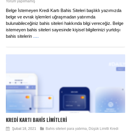
Yorum yapılmamış
Belge İstemeyen Kredi Kartı Bahis Siteleri başlıklı yazımızda
belge ve evrak işlemleri uğraşmadan yatırımda
bulunabileceğiniz bahis siteleri hakkında bilgi vereceğiz. Belge
istemeyen bahis siteleri sayesinde kişisel bilgilerinizi yurtdışı
bahis sitelerin
….
KREDI KARTI BAHIS LIMITLERI
Şubat 18, 2021
Bahis siteleri para yatırma
,
Düşük Limitli Kredi