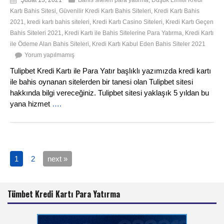
Kartı Bahis Sitesi
,
Güvenilir Kredi Kartı Bahis Siteleri
,
Kredi Kartı Bahis
2021
,
kredi kartı bahis siteleri
,
Kredi Kartı Casino Siteleri
,
Kredi Kartı Geçen
Bahis Siteleri 2021
,
Kredi Kartı ile Bahis Sitelerine Para Yatırma
,
Kredi Kartı
ile Ödeme Alan Bahis Siteleri
,
Kredi Kartı Kabul Eden Bahis Siteler 2021
Yorum yapılmamış
Tulipbet Kredi Kartı ile Para Yatır başlıklı yazımızda kredi kartı
ile bahis oynanan sitelerden bir tanesi olan Tulipbet sitesi
hakkında bilgi vereceğiniz. Tulipbet sitesi yaklaşık 5 yıldan bu
yana hizmet
….
1
2
next »
Tümbet Kredi Kartı Para Yatırma