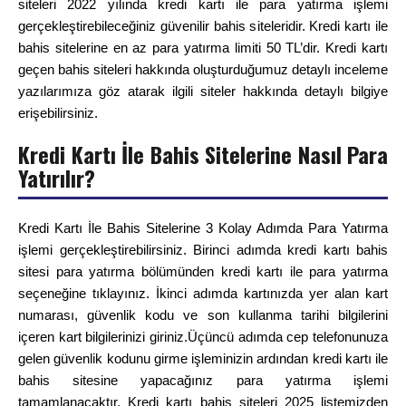
siteleri 2022 yılında kredi kartı ile para yatırma işlemi
gerçekleştirebileceğiniz güvenilir bahis siteleridir. Kredi kartı ile
bahis sitelerine en az para yatırma limiti 50 TL’dir. Kredi kartı
geçen bahis siteleri hakkında oluşturduğumuz detaylı inceleme
yazılarımıza göz atarak ilgili siteler hakkında detaylı bilgiye
erişebilirsiniz.
Kredi Kartı İle Bahis Sitelerine Nasıl Para
Yatırılır?
Kredi Kartı İle Bahis Sitelerine 3 Kolay Adımda Para Yatırma
işlemi gerçekleştirebilirsiniz. Birinci adımda kredi kartı bahis
sitesi para yatırma bölümünden kredi kartı ile para yatırma
seçeneğine tıklayınız. İkinci adımda kartınızda yer alan kart
numarası, güvenlik kodu ve son kullanma tarihi bilgilerini
içeren kart bilgilerinizi giriniz.Üçüncü adımda cep telefonunuza
gelen güvenlik kodunu girme işleminizin ardından kredi kartı ile
bahis sitesine yapacağınız para yatırma işlemi
tamamlanacaktır. Kredi kartı bahis siteleri 2025 listemizden