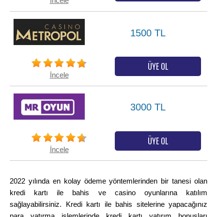
İncele
1500 TL
ÜYE OL
İncele
3000 TL
ÜYE OL
İncele
2022 yılında en kolay ödeme yöntemlerinden bir tanesi olan
kredi kartı ile bahis ve casino oyunlarına katılım
sağlayabilirsiniz. Kredi kartı ile bahis sitelerine yapacağınız
para yatırma işlemlerinde kredi kartı yatırım bonusları