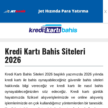
MENU
X
Kredi Kartı Bahis Siteleri
2026
Kredi Kartı Bahis Siteleri 2026 başlıklı yazımızda 2026 yılında
kredi kartı ile bahis oynayabileceğiniz güvenilir bahis siteleri
hakkında bilgi vereceğiz ve kredi kartı ile nasıl bahis
oynayabileceğinizden söz edeceğiz. Kredi kartı günlük
hayatımızda fiziksel alışverişlerimizde ve online alışveriş
işlemlerimizde en çok kullandığımız yöntemlerden bir tanesidir.