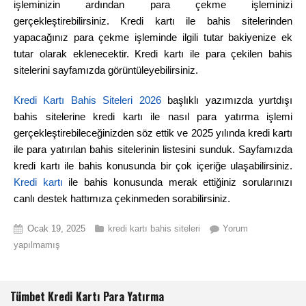
işleminizin ardından para çekme işleminizi
gerçekleştirebilirsiniz. Kredi kartı ile bahis sitelerinden
yapacağınız para çekme işleminde ilgili tutar bakiyenize ek
tutar olarak eklenecektir. Kredi kartı ile para çekilen bahis
sitelerini sayfamızda görüntüleyebilirsiniz.
Kredi Kartı Bahis Siteleri 2026
başlıklı yazımızda yurtdışı
bahis sitelerine kredi kartı ile nasıl para yatırma işlemi
gerçekleştirebileceğinizden söz ettik ve 2025 yılında kredi kartı
ile para yatırılan bahis sitelerinin listesini sunduk. Sayfamızda
kredi kartı ile bahis konusunda bir çok içeriğe ulaşabilirsiniz.
Kredi kartı
ile bahis konusunda merak ettiğiniz sorularınızı
canlı destek hattımıza çekinmeden sorabilirsiniz.
Ocak 19, 2025
kredi kartı bahis siteleri
Yorum
yapılmamış
Tümbet Kredi Kartı Para Yatırma