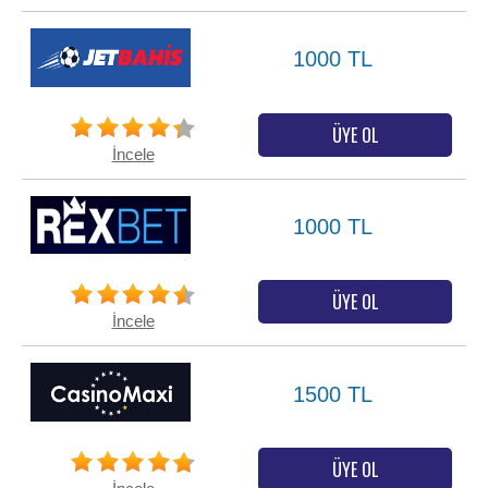
1000 TL
ÜYE OL
İncele
1000 TL
ÜYE OL
İncele
1500 TL
ÜYE OL