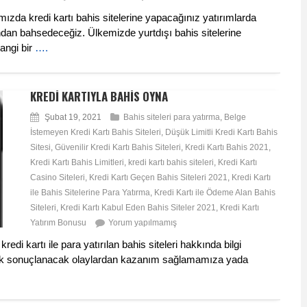
ımızda kredi kartı bahis sitelerine yapacağınız yatırımlarda
dan bahsedeceğiz. Ülkemizde yurtdışı bahis sitelerine
angi bir
….
KREDI KARTIYLA BAHIS OYNA
Şubat 19, 2021
Bahis siteleri para yatırma
,
Belge
İstemeyen Kredi Kartı Bahis Siteleri
,
Düşük Limitli Kredi Kartı Bahis
Sitesi
,
Güvenilir Kredi Kartı Bahis Siteleri
,
Kredi Kartı Bahis 2021
,
Kredi Kartı Bahis Limitleri
,
kredi kartı bahis siteleri
,
Kredi Kartı
Casino Siteleri
,
Kredi Kartı Geçen Bahis Siteleri 2021
,
Kredi Kartı
ile Bahis Sitelerine Para Yatırma
,
Kredi Kartı ile Ödeme Alan Bahis
Siteleri
,
Kredi Kartı Kabul Eden Bahis Siteler 2021
,
Kredi Kartı
Yatırım Bonusu
Yorum yapılmamış
edi kartı ile para yatırılan bahis siteleri hakkında bilgi
cak sonuçlanacak olaylardan kazanım sağlamamıza yada