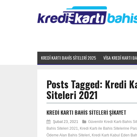
KREDI KARTI BAHIS SITELERI 2025
VISA KREDI KARTI BA
Posts Tagged: Kredi Ka
Siteleri 2021
KREDI KARTI BAHIS SITELERI ŞIKAYET
Şubat 23, 2021
Güvenilir Kredi Kartı Bahis Sit
Bahis Siteleri 2021
,
Kredi Kartı ile Bahis Sitelerine Pa
Ödeme Alan Bahis Siteleri
,
Kredi Kartı Kabul Eden Bah