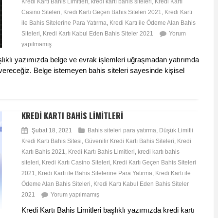
Kredi Kartı Bahis Limitleri
,
kredi kartı bahis siteleri
,
Kredi Kartı
Casino Siteleri
,
Kredi Kartı Geçen Bahis Siteleri 2021
,
Kredi Kartı
ile Bahis Sitelerine Para Yatırma
,
Kredi Kartı ile Ödeme Alan Bahis
Siteleri
,
Kredi Kartı Kabul Eden Bahis Siteler 2021
Yorum
yapılmamış
aşlıklı yazımızda belge ve evrak işlemleri uğraşmadan yatırımda
i vereceğiz. Belge istemeyen bahis siteleri sayesinde kişisel
KREDI KARTI BAHIS LIMITLERI
Şubat 18, 2021
Bahis siteleri para yatırma
,
Düşük Limitli
Kredi Kartı Bahis Sitesi
,
Güvenilir Kredi Kartı Bahis Siteleri
,
Kredi
Kartı Bahis 2021
,
Kredi Kartı Bahis Limitleri
,
kredi kartı bahis
siteleri
,
Kredi Kartı Casino Siteleri
,
Kredi Kartı Geçen Bahis Siteleri
2021
,
Kredi Kartı ile Bahis Sitelerine Para Yatırma
,
Kredi Kartı ile
Ödeme Alan Bahis Siteleri
,
Kredi Kartı Kabul Eden Bahis Siteler
2021
Yorum yapılmamış
Kredi Kartı Bahis Limitleri başlıklı yazımızda kredi kartı