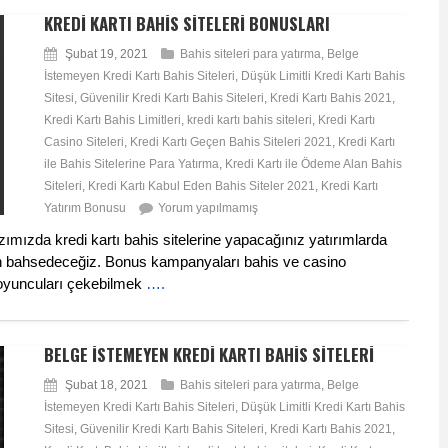
KREDI KARTI BAHIS SITELERI BONUSLARI
Şubat 19, 2021
Bahis siteleri para yatırma
,
Belge
İstemeyen Kredi Kartı Bahis Siteleri
,
Düşük Limitli Kredi Kartı Bahis
Sitesi
,
Güvenilir Kredi Kartı Bahis Siteleri
,
Kredi Kartı Bahis 2021
,
Kredi Kartı Bahis Limitleri
,
kredi kartı bahis siteleri
,
Kredi Kartı
Casino Siteleri
,
Kredi Kartı Geçen Bahis Siteleri 2021
,
Kredi Kartı
ile Bahis Sitelerine Para Yatırma
,
Kredi Kartı ile Ödeme Alan Bahis
Siteleri
,
Kredi Kartı Kabul Eden Bahis Siteler 2021
,
Kredi Kartı
Yatırım Bonusu
Yorum yapılmamış
azımızda kredi kartı bahis sitelerine yapacağınız yatırımlarda
n bahsedeceğiz. Bonus kampanyaları bahis ve casino
i oyuncuları çekebilmek
….
BELGE İSTEMEYEN KREDI KARTI BAHIS SITELERI
Şubat 18, 2021
Bahis siteleri para yatırma
,
Belge
İstemeyen Kredi Kartı Bahis Siteleri
,
Düşük Limitli Kredi Kartı Bahis
Sitesi
,
Güvenilir Kredi Kartı Bahis Siteleri
,
Kredi Kartı Bahis 2021
,