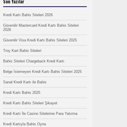
Son Yazılar
Kredi Kartı Bahis Siteleri 2026
Güvenilir Mastercard Kredi Kartı Bahis Siteleri
2026
Güvenilir Visa Kredi Kartı Bahis Siteleri 2025
Troy Kart Bahis Siteleri
Bahis Siteleri Chargeback Kredi Kartı
Belge İstemeyen Kredi Kartı Bahis Siteleri 2025
Sanal Kredi Kartı ile Bahis
Kredi Kartı Bahis 2025
Kredi Kartı Bahis Siteleri Şikayet
Kredi Kartı İle Casino Sitelerine Para Yatırma
Kredi Kartıyla Bahis Oyna