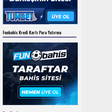
Funbahis Kredi Kartı Para Yatırma