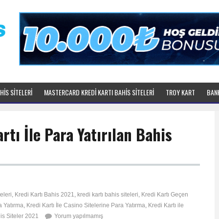
HIS SITELERI
MASTERCARD KREDI KARTI BAHIS SITELERI
TROY KART
BANK
rtı İle Para Yatırılan Bahis
eleri
,
Kredi Kartı Bahis 2021
,
kredi kartı bahis siteleri
,
Kredi Kartı Geçen
ra Yatırma
,
Kredi Kartı İle Casino Sitelerine Para Yatırma
,
Kredi Kartı ile
is Siteler 2021
Yorum yapılmamış