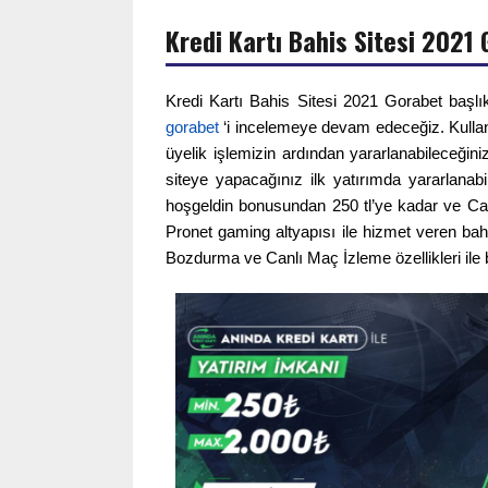
Kredi Kartı Bahis Sitesi 2021
Kredi Kartı Bahis Sitesi 2021 Gorabet başlı
gorabet
‘i incelemeye devam edeceğiz. Kulla
üyelik işlemizin ardından yararlanabileceği
siteye yapacağınız ilk yatırımda yararlana
hoşgeldin bonusundan 250 tl’ye kadar ve Cas
Pronet gaming altyapısı ile hizmet veren bah
Bozdurma ve Canlı Maç İzleme özellikleri ile b