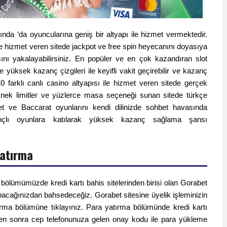
ında ‘da oyuncularına geniş bir altyapı ile hizmet vermektedir.
e hizmet veren sitede jackpot ve free spin heyecanını doyasıya
nı yakalayabilirsiniz. En popüler ve en çok kazandıran slot
 yüksek kazanç çizgileri ile keyifli vakit geçirebilir ve kazanç
 farklı canlı casino altyapısı ile hizmet veren sitede gerçek
Esnek limitler ve yüzlerce masa seçeneği sunan sitede türkçe
et ve Baccarat oyunlarını kendi dilinizde sohbet havasında
zançlı oyunlara katılarak yüksek kazanç sağlama şansı
Yatırma
 bölümümüzde kredi kartı bahis sitelerinden birisi olan Gorabet
yapacağınızdan bahsedeceğiz. Gorabet sitesine üyelik işleminizin
rma bölümüne tıklayınız. Para yatırma bölümünde kredi kartı
dikten sonra cep telefonunuza gelen onay kodu ile para yükleme