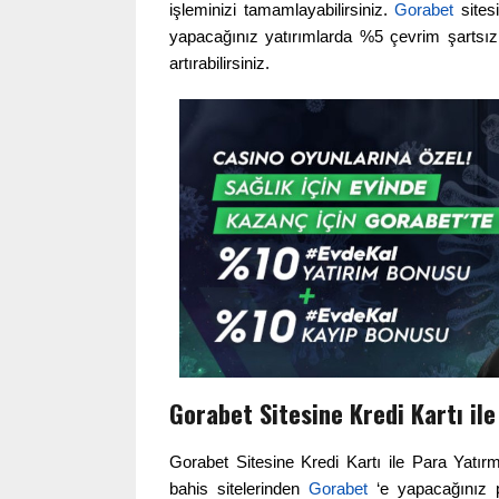
işleminizi tamamlayabilirsiniz.
Gorabet
sitesi
yapacağınız yatırımlarda %5 çevrim şartsı
artırabilirsiniz.
Gorabet Sitesine Kredi Kartı il
Gorabet Sitesine Kredi Kartı ile Para Yatırm
bahis sitelerinden
Gorabet
‘e yapacağınız pa