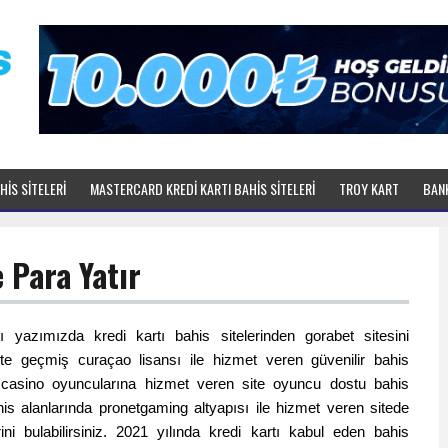
HIS SITELERI
MASTERCARD KREDI KARTI BAHIS SITELERI
TROY KART
BANK
 Para Yatır
ı yazımızda kredi kartı bahis sitelerinden gorabet sitesini
e geçmiş curaçao lisansı ile hizmet veren güvenilir bahis
 ve casino oyuncularına hizmet veren site oyuncu dostu bahis
ahis alanlarında pronetgaming altyapısı ile hizmet veren sitede
i bulabilirsiniz. 2021 yılında kredi kartı kabul eden bahis