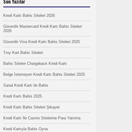
Son Yazılar
Kredi Kartı Bahis Siteleri 2026
Güvenilir Mastercard Kredi Kartı Bahis Siteleri
2026
Güvenilir Visa Kredi Kartı Bahis Siteleri 2025
Troy Kart Bahis Siteleri
Bahis Siteleri Chargeback Kredi Kartı
Belge İstemeyen Kredi Kartı Bahis Siteleri 2025
Sanal Kredi Kartı ile Bahis
Kredi Kartı Bahis 2025
Kredi Kartı Bahis Siteleri Şikayet
Kredi Kartı İle Casino Sitelerine Para Yatırma
Kredi Kartıyla Bahis Oyna