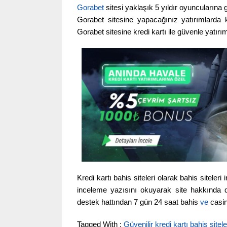
Gorabet
sitesi yaklaşık 5 yıldır oyuncularına g
Gorabet sitesine yapacağınız yatırımlarda ka
Gorabet sitesine kredi kartı ile güvenle yatırım
Kredi kartı bahis siteleri olarak bahis sitele
inceleme yazısını okuyarak site hakkında det
destek hattından 7 gün 24 saat bahis
ve
casino
Tagged With :
Güvenilir kredi kartı bahis sitele