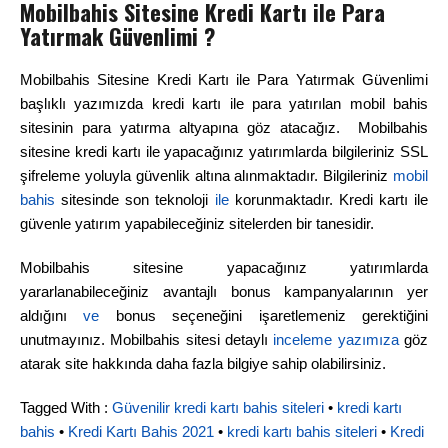
Mobilbahis Sitesine Kredi Kartı ile Para
Yatırmak Güvenlimi ?
Mobilbahis Sitesine Kredi Kartı ile Para Yatırmak Güvenlimi
başlıklı yazımızda kredi kartı ile para yatırılan mobil bahis
sitesinin para yatırma altyapına göz atacağız. Mobilbahis
sitesine kredi kartı ile yapacağınız yatırımlarda bilgileriniz SSL
şifreleme yoluyla güvenlik altına alınmaktadır. Bilgileriniz
mobil
bahis
sitesinde son teknoloji
ile
korunmaktadır. Kredi kartı ile
güvenle yatırım yapabileceğiniz sitelerden bir tanesidir.
Mobilbahis sitesine yapacağınız yatırımlarda
yararlanabileceğiniz avantajlı bonus kampanyalarının yer
aldığını
ve
bonus seçeneğini işaretlemeniz gerektiğini
unutmayınız. Mobilbahis sitesi detaylı
inceleme yazımıza
göz
atarak site hakkında daha fazla bilgiye sahip olabilirsiniz.
Tagged With :
Güvenilir kredi kartı bahis siteleri
•
kredi kartı
bahis
•
Kredi Kartı Bahis 2021
•
kredi kartı bahis siteleri
•
Kredi