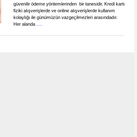
güvenilir ödeme yöntemlerinden bir tanesidir. Kredi kartı
fiziki alışverişlerde ve online alışverişlerde kullanım
kolaylığı ile günümüzün vazgeçilmezleri arasındadır.
Her alanda
….